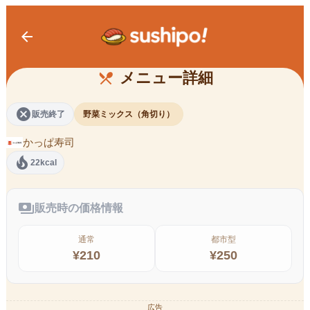
arrow_back
角切り野菜ミックス
メニュー詳細
restaurant_menu
cancel
販売終了
野菜ミックス（角切り）
かっぱ寿司
local_fire_department
22kcal
payments
販売時の価格情報
通常
都市型
¥
210
¥
250
広告