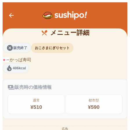
arrow_back
おこさまにぎりセット
メニュー詳細
restaurant_menu
cancel
販売終了
おこさまにぎりセット
かっぱ寿司
local_fire_department
406kcal
payments
販売時の価格情報
通常
都市型
¥
510
¥
590
広告