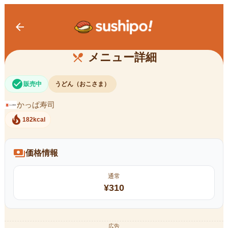
arrow_back
おこさまうどん
メニュー詳細
restaurant_menu
check_circle
販売中
うどん（おこさま）
かっぱ寿司
local_fire_department
182kcal
payments
価格情報
通常
¥
310
広告