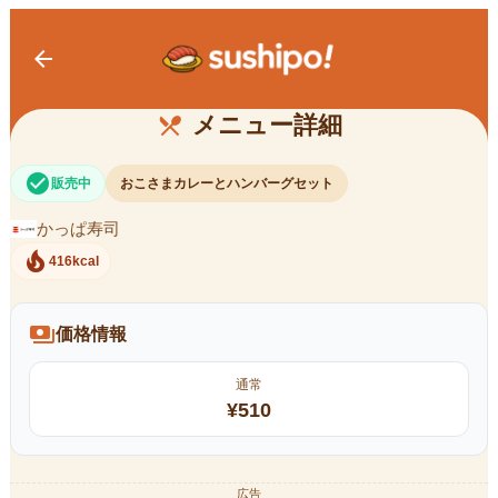
arrow_back
おこさまカレーと ハンバーグセット
メニュー詳細
restaurant_menu
check_circle
販売中
おこさまカレーとハンバーグセット
かっぱ寿司
local_fire_department
416kcal
payments
価格情報
通常
¥
510
広告