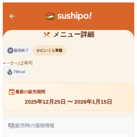
arrow_back
蟹いくらの合盛り軍艦
メニュー詳細
restaurant_menu
cancel
販売終了
かにいくら軍艦
かっぱ寿司
local_fire_department
79kcal
event
最新の販売期間
2025年12月25日 〜 2026年1月15日
payments
販売時の価格情報