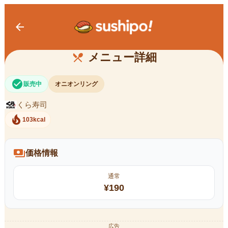
arrow_back
オニオンリング
メニュー詳細
restaurant_menu
check_circle
販売中
オニオンリング
くら寿司
local_fire_department
103kcal
payments
価格情報
通常
¥
190
広告