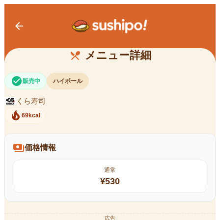
arrow_back
ハイボール
メニュー詳細
restaurant_menu
check_circle
販売中
ハイボール
くら寿司
local_fire_department
69kcal
payments
価格情報
通常
¥
530
広告