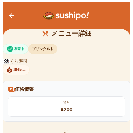
arrow_back
プリンタルト
メニュー詳細
restaurant_menu
check_circle
販売中
プリンタルト
くら寿司
local_fire_department
156kcal
payments
価格情報
通常
¥
200
広告