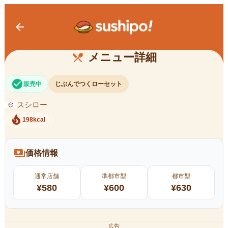
arrow_back
じぶんでつくローセット
メニュー詳細
restaurant_menu
check_circle
販売中
じぶんでつくローセット
スシロー
local_fire_department
198kcal
payments
価格情報
通常店舗
準都市型
都市型
¥
580
¥
600
¥
630
広告