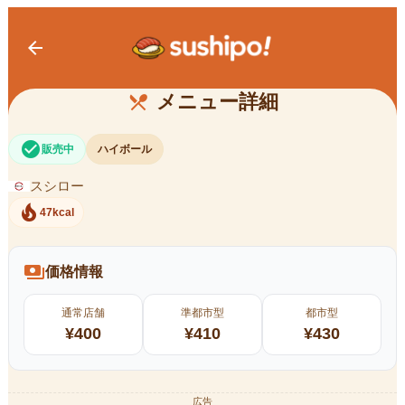
arrow_back
角ハイボール
メニュー詳細
restaurant_menu
check_circle
販売中
ハイボール
スシロー
local_fire_department
47kcal
payments
価格情報
通常店舗
準都市型
都市型
¥
400
¥
410
¥
430
広告