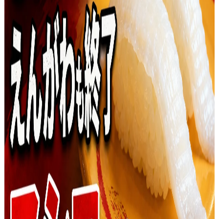
history
価格・販売履歴
2026年6月24日
販売開始