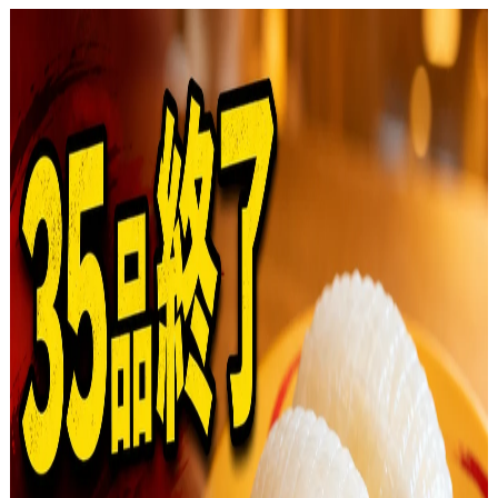
arrow_back
ウーロン茶
メニュー詳細
restaurant_menu
check_circle
販売中
ウーロン茶
スシロー
local_fire_department
1kcal
payments
価格情報
通常店舗
準都市型
都市型
¥
200
¥
210
¥
230
広告