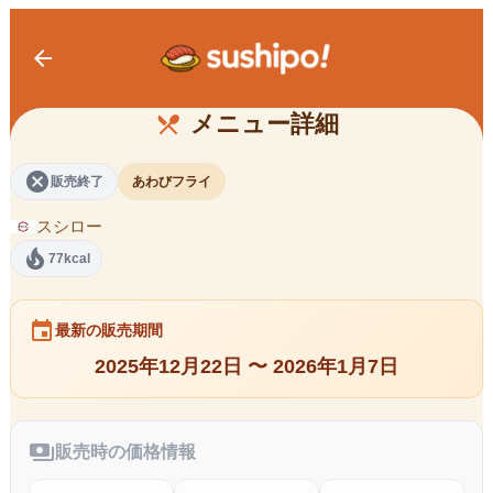
arrow_back
まるごとアワビフライにぎり
メニュー詳細
restaurant_menu
cancel
販売終了
あわびフライ
スシロー
local_fire_department
77kcal
event
最新の販売期間
2025年12月22日 〜 2026年1月7日
payments
販売時の価格情報