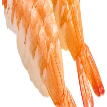
通常店舗
準都市型
都市型
¥
140
¥
150
¥
170
広告