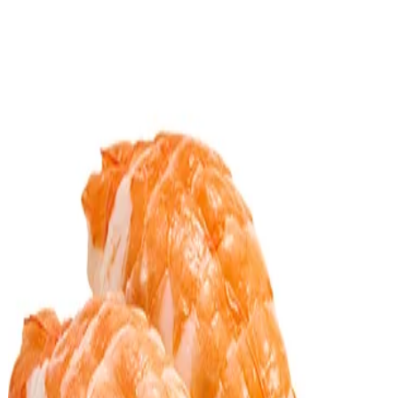
arrow_back
銀だら焦がし醤油
メニュー詳細
restaurant_menu
cancel
販売終了
銀だら（炙り）
スシロー
local_fire_department
57kcal
event
最新の販売期間
2026年3月25日 〜 2026年4月4日
payments
販売時の価格情報