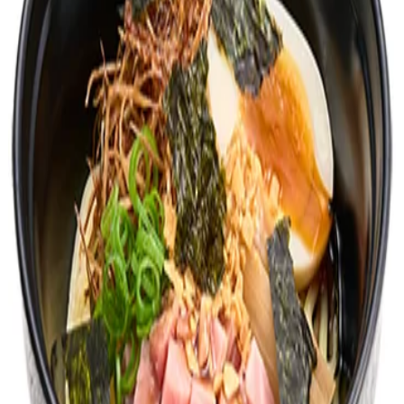
通常店舗
準都市型
都市型
¥
140
¥
150
¥
170
広告