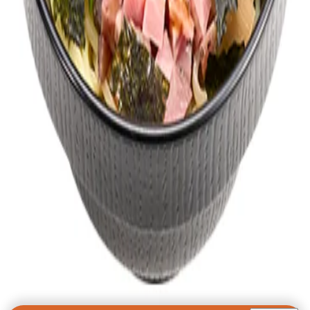
history
価格・販売履歴
2026年5月1日
販売終了
2026年4月22日
info
販売開始
article
このメニューに関する記事
【スシロー】ガーリック油そば、くにさき姫だこ
など8品が販売終了