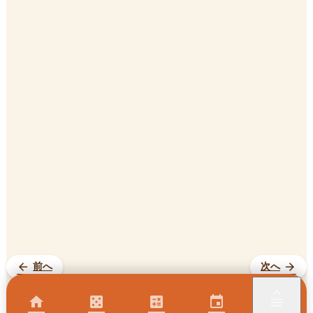
arrow_back
前へ
次へ
arrow_forward
keyboard_arrow_up
home
casino
calculate
event
menu