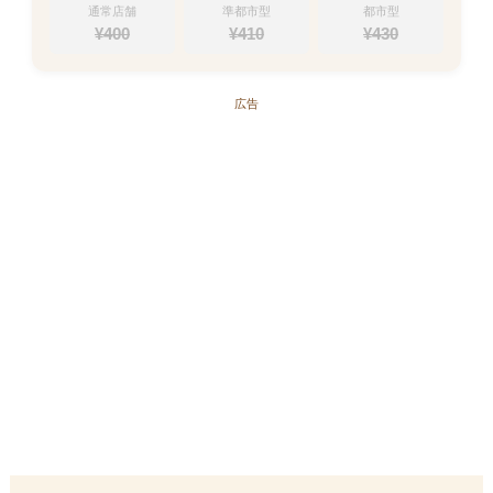
通常店舗
準都市型
都市型
¥
400
¥
410
¥
430
広告