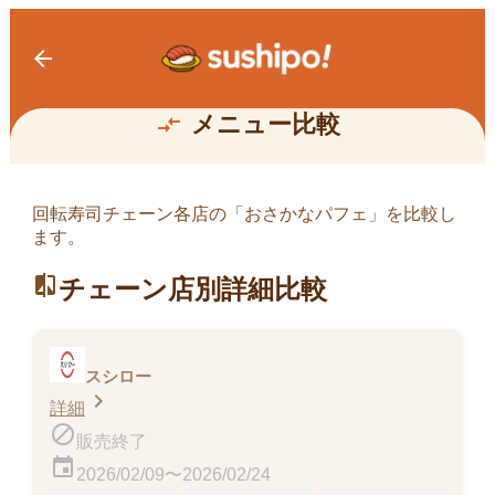
arrow_back
おさかなパフェ
メニュー比較
compare_arrows
回転寿司チェーン各店の「
おさかなパフェ
」を比較し
ます。
きまぐれクック監修おさかなパフェ～ゆず味仕
立て～
193kcal
compare
チェーン店別詳細比較
販売終了
スシロー
chevron_right
詳細
block
販売終了
event
2026/02/09〜2026/02/24