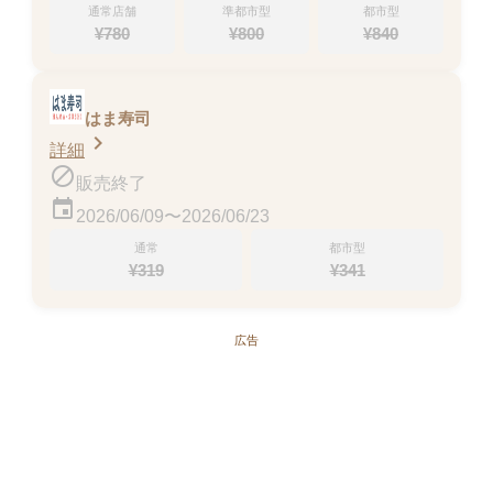
大えびフライ （タルタルソース）
通常店舗
準都市型
都市型
-
¥
780
¥
800
¥
840
販売終了
はま寿司
chevron_right
詳細
block
販売終了
event
2026/06/09〜2026/06/23
通常
都市型
¥
319
¥
341
広告