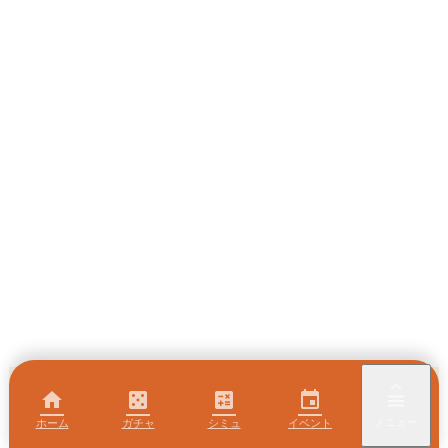
keyboard_arrow_up
home
casino
calculate
event
menu
メニュー
ホーム
ガチャ
シミュ
イベント