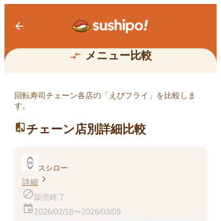
arrow_back
えびフライ
メニュー比較
compare_arrows
回転寿司チェーン各店の「
えびフライ
」を比較しま
す。
ジャンボえびフライ
392kcal
compare
チェーン店別詳細比較
販売終了
スシロー
chevron_right
詳細
block
販売終了
event
2026/02/18〜2026/03/09