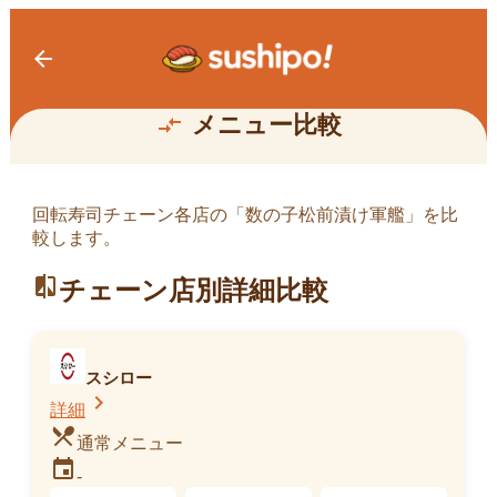
arrow_back
数の子松前漬け軍艦
メニュー比較
compare_arrows
回転寿司チェーン各店の「
数の子松前漬け軍艦
」を比
較します。
数の子松前漬け軍艦
84kcal
compare
チェーン店別詳細比較
販売中
スシロー
chevron_right
詳細
restaurant_menu
通常メニュー
event
-