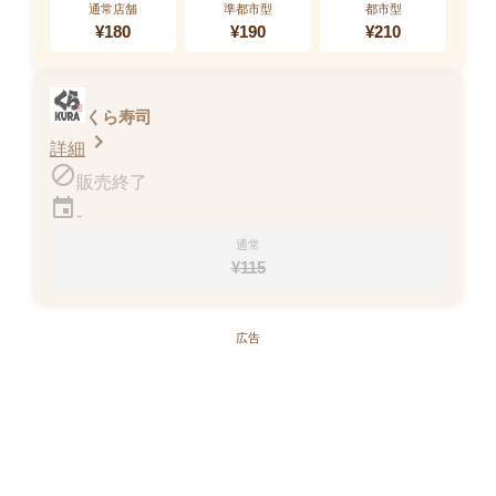
数の子松前漬け
通常店舗
準都市型
都市型
92kcal
¥
180
¥
190
¥
210
販売終了
くら寿司
chevron_right
詳細
block
販売終了
event
-
通常
¥
115
広告