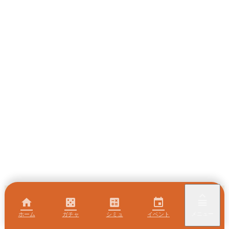
keyboard_arrow_up
home
casino
calculate
event
menu
メニュー
ホーム
ガチャ
シミュ
イベント