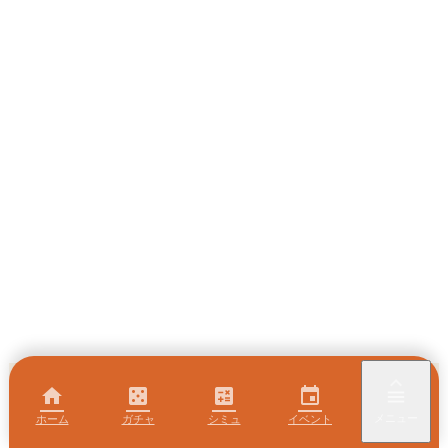
keyboard_arrow_up
home
casino
calculate
event
menu
メニュー
ホーム
ガチャ
シミュ
イベント