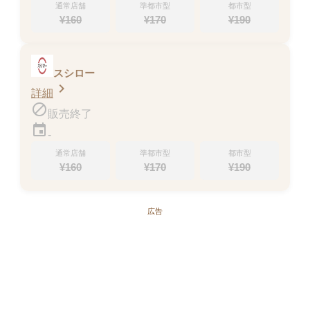
まぐろのサラダ寿司
通常店舗
準都市型
都市型
69kcal
¥
160
¥
170
¥
190
販売終了
スシロー
chevron_right
詳細
block
販売終了
event
-
通常店舗
準都市型
都市型
¥
160
¥
170
¥
190
広告