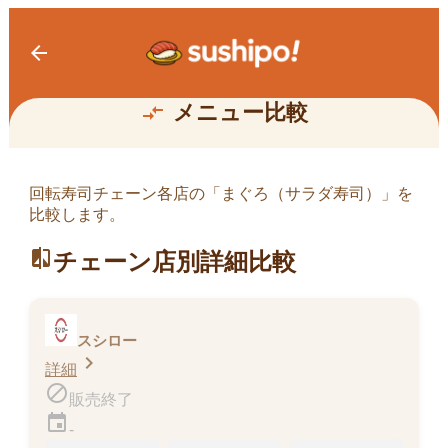
arrow_back
まぐろ（サラダ寿司）
メニュー比較
compare_arrows
回転寿司チェーン各店の「
まぐろ（サラダ寿司）
」を
比較します。
新・まぐろのサラダ寿司
70kcal
compare
チェーン店別詳細比較
販売終了
スシロー
chevron_right
詳細
block
販売終了
event
-