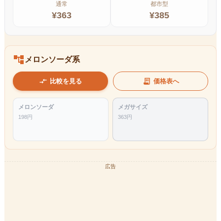
通常
都市型
¥
363
¥
385
account_tree
メロンソーダ系
compare_arrows
receipt_long
比較を見る
価格表へ
メロンソーダ
メガサイズ
198
円
363
円
広告