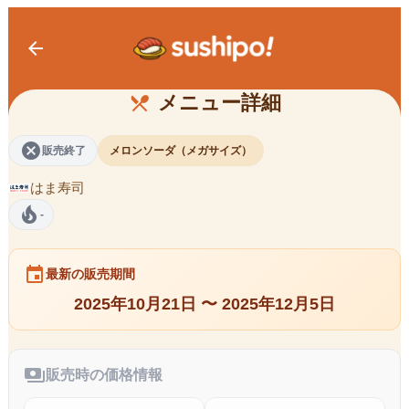
arrow_back
メロンソーダ （メガサイズ）
メニュー詳細
restaurant_menu
cancel
販売終了
メロンソーダ（メガサイズ）
はま寿司
local_fire_department
-
event
最新の販売期間
2025年10月21日 〜 2025年12月5日
payments
販売時の価格情報