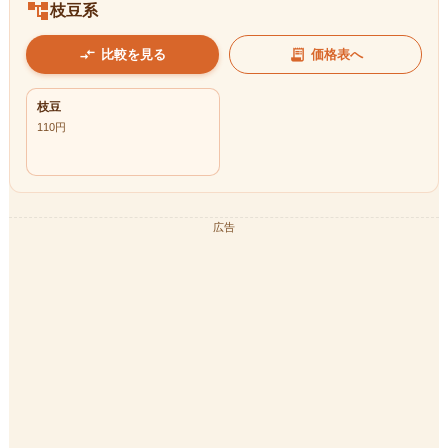
account_tree
枝豆系
compare_arrows
receipt_long
比較を見る
価格表へ
枝豆
110
円
広告