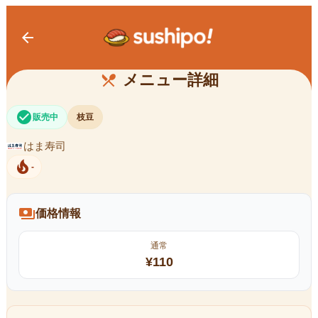
arrow_back
枝豆
メニュー詳細
restaurant_menu
check_circle
販売中
枝豆
はま寿司
local_fire_department
-
payments
価格情報
通常
¥
110