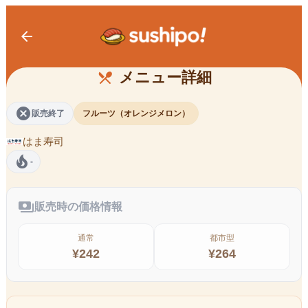
arrow_back
オレンジメロン
メニュー詳細
restaurant_menu
cancel
販売終了
フルーツ（オレンジメロン）
はま寿司
local_fire_department
-
payments
販売時の価格情報
通常
都市型
¥
242
¥
264