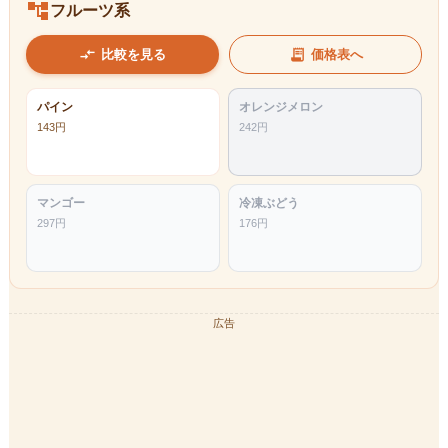
account_tree
フルーツ系
compare_arrows
receipt_long
比較を見る
価格表へ
パイン
オレンジメロン
143
円
242
円
マンゴー
冷凍ぶどう
297
円
176
円
広告