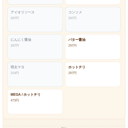
アイオリソース
コンソメ
297
円
297
円
にんにく醤油
バター醤油
297
円
297
円
明太マヨ
ホットチリ
319
円
297
円
MEGA / ホットチリ
473
円