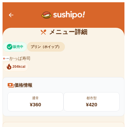
arrow_back
プレミアムホイッププリン
メニュー詳細
restaurant_menu
check_circle
販売中
プリン（ホイップ）
かっぱ寿司
local_fire_department
204kcal
payments
価格情報
通常
都市型
¥
360
¥
420