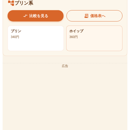
account_tree
プリン系
compare_arrows
receipt_long
比較を見る
価格表へ
プリン
ホイップ
340
円
360
円
広告