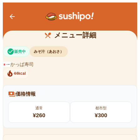
arrow_back
あおさの味噌汁
メニュー詳細
restaurant_menu
check_circle
販売中
みそ汁（あおさ）
かっぱ寿司
local_fire_department
44kcal
payments
価格情報
通常
都市型
¥
260
¥
300