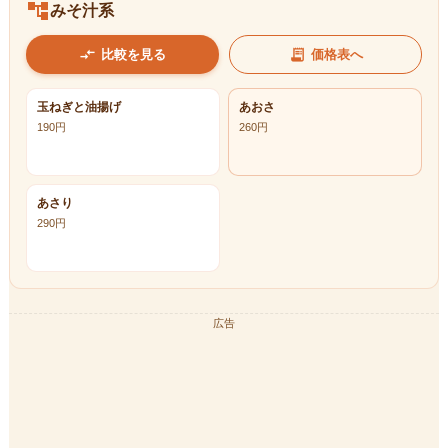
account_tree
みそ汁系
compare_arrows
receipt_long
比較を見る
価格表へ
玉ねぎと油揚げ
あおさ
190
円
260
円
あさり
290
円
広告