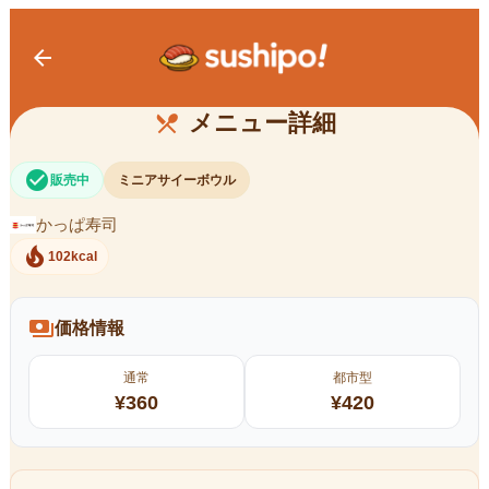
arrow_back
ミニアサイーボウル
メニュー詳細
restaurant_menu
check_circle
販売中
ミニアサイーボウル
かっぱ寿司
local_fire_department
102kcal
payments
価格情報
通常
都市型
¥
360
¥
420