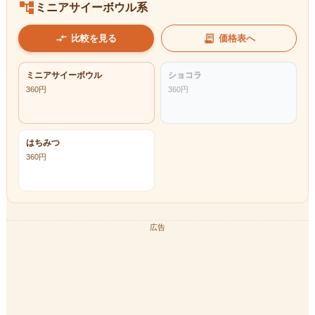
account_tree
ミニアサイーボウル系
compare_arrows
receipt_long
比較を見る
価格表へ
ミニアサイーボウル
ショコラ
360
円
360
円
はちみつ
360
円
広告