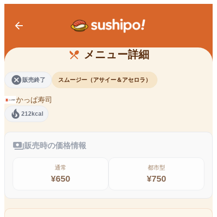
arrow_back
まぜまぜスムージー風 アサイー＆ア
セロラ
メニュー詳細
restaurant_menu
cancel
販売終了
スムージー（アサイー＆アセロラ）
かっぱ寿司
local_fire_department
212kcal
payments
販売時の価格情報
通常
都市型
¥
650
¥
750