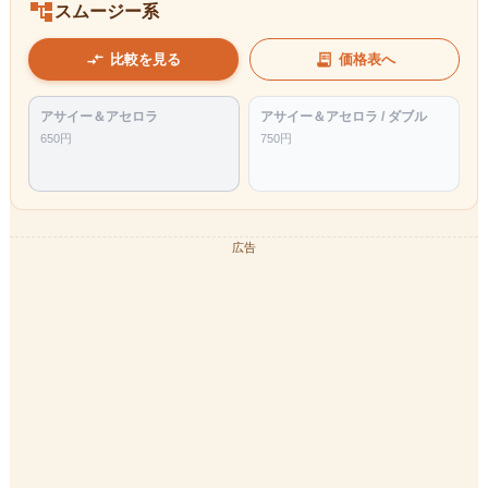
account_tree
スムージー系
compare_arrows
receipt_long
比較を見る
価格表へ
アサイー＆アセロラ
アサイー＆アセロラ / ダブル
650
円
750
円
広告