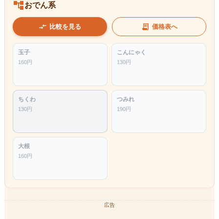
account_tree
おでん系
compare_arrows
receipt_long
比較を見る
価格表へ
玉子
こんにゃく
160
円
130
円
ちくわ
つみれ
130
円
190
円
大根
160
円
広告