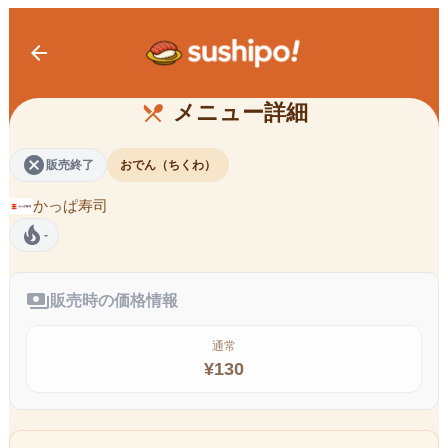
arrow_back
おでん ちくわ
メニュー詳細
restaurant_menu
cancel
販売終了
おでん（ちくわ）
かっぱ寿司
local_fire_department
-
payments
販売時の価格情報
通常
¥
130