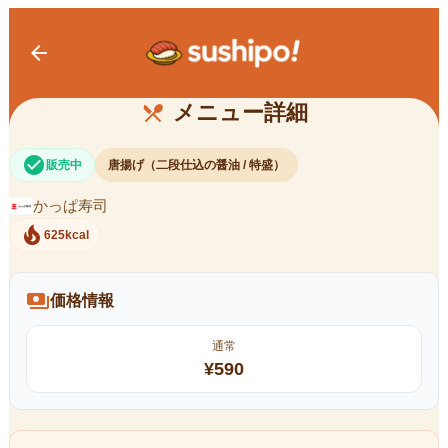
arrow_back
特盛 二段仕込の醤油とり唐揚げ
メニュー詳細
restaurant_menu
check_circle
販売中
唐揚げ（二段仕込の醤油 / 特盛）
かっぱ寿司
local_fire_department
625kcal
payments
価格情報
通常
¥
590