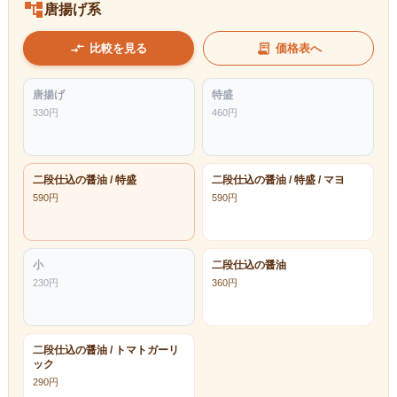
account_tree
唐揚げ系
compare_arrows
receipt_long
比較を見る
価格表へ
唐揚げ
特盛
330
円
460
円
二段仕込の醤油 / 特盛
二段仕込の醤油 / 特盛 / マヨ
590
円
590
円
小
二段仕込の醤油
230
円
360
円
二段仕込の醤油 / トマトガーリ
ック
290
円