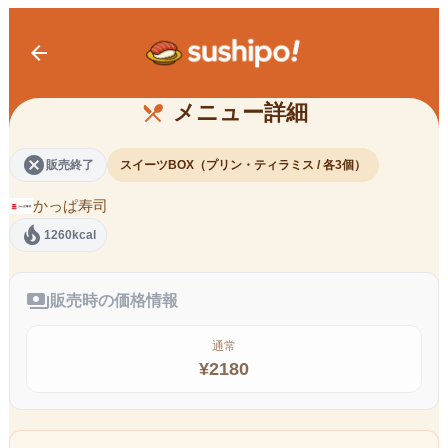
お持ち帰り用 プレミアムスイーツＢ
arrow_back
ＯＸ プリン・新とろ生ティラミス 各
３個
メニュー詳細
restaurant_menu
cancel
販売終了
スイーツBOX（プリン・ティラミス / 各3個）
かっぱ寿司
local_fire_department
1260kcal
payments
販売時の価格情報
通常
¥
2180