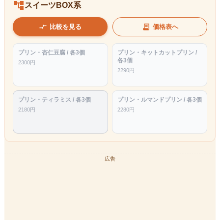
account_tree
スイーツBOX系
compare_arrows
receipt_long
比較を見る
価格表へ
プリン・杏仁豆腐 / 各3個
プリン・キットカットプリン /
各3個
2300
円
2290
円
プリン・ティラミス / 各3個
プリン・ルマンドプリン / 各3個
2180
円
2280
円
広告