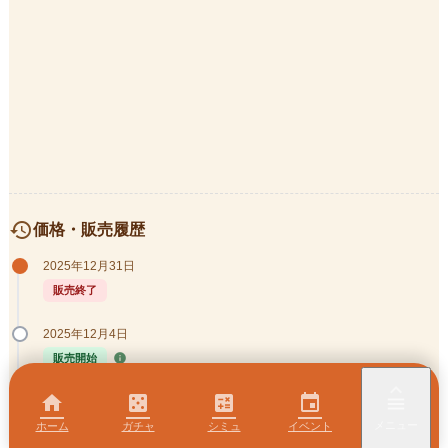
history
価格・販売履歴
2025年12月31日
販売終了
2025年12月4日
info
販売開始
keyboard_arrow_up
home
casino
calculate
event
menu
メニュー
ホーム
ガチャ
シミュ
イベント