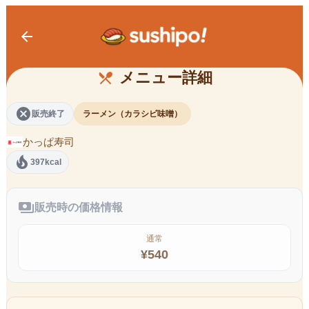
arrow_back
鬼金棒監修 カラシビ味噌らー麺 （２
辛）
メニュー詳細
restaurant_menu
cancel
販売終了
ラーメン（カラシビ味噌）
かっぱ寿司
local_fire_department
397kcal
payments
販売時の価格情報
通常
¥
540