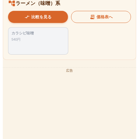
account_tree
ラーメン（味噌）系
compare_arrows
receipt_long
比較を見る
価格表へ
カラシビ味噌
540
円
広告