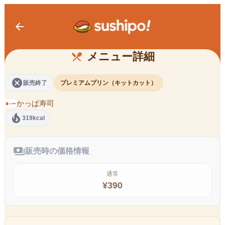
arrow_back
お持ち帰り用 きっと、とろける プレ
ミアムプリン made with KITKAT®
メニュー詳細
restaurant_menu
cancel
販売終了
プレミアムプリン（キットカット）
かっぱ寿司
local_fire_department
319kcal
payments
販売時の価格情報
通常
¥
390