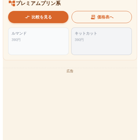
account_tree
プレミアムプリン系
compare_arrows
receipt_long
比較を見る
価格表へ
ルマンド
キットカット
390
円
390
円
広告