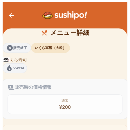
arrow_back
大粒いくら（一貫）
メニュー詳細
restaurant_menu
cancel
販売終了
いくら軍艦（大粒）
くら寿司
local_fire_department
55kcal
payments
販売時の価格情報
通常
¥
200