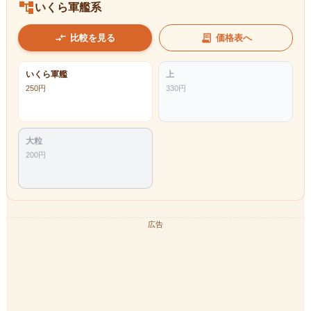
account_tree
いくら軍艦系
compare_arrows
receipt_long
比較を見る
価格表へ
いくら軍艦
上
250
円
330
円
大粒
200
円
広告