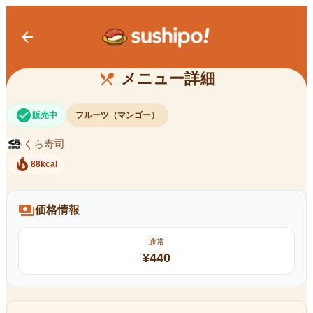
arrow_back
完熟アップルマンゴー
メニュー詳細
restaurant_menu
check_circle
販売中
フルーツ（マンゴー）
くら寿司
local_fire_department
88kcal
payments
価格情報
通常
¥
440