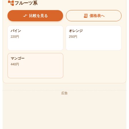
account_tree
フルーツ系
compare_arrows
receipt_long
比較を見る
価格表へ
パイン
オレンジ
220
円
250
円
マンゴー
440
円
広告