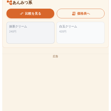
account_tree
あんみつ系
compare_arrows
receipt_long
比較を見る
価格表へ
抹茶クリーム
白玉クリーム
240
円
420
円
広告