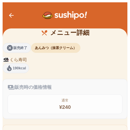
arrow_back
抹茶クリームにゃんみつ
メニュー詳細
restaurant_menu
cancel
販売終了
あんみつ（抹茶クリーム）
くら寿司
local_fire_department
190kcal
payments
販売時の価格情報
通常
¥
240