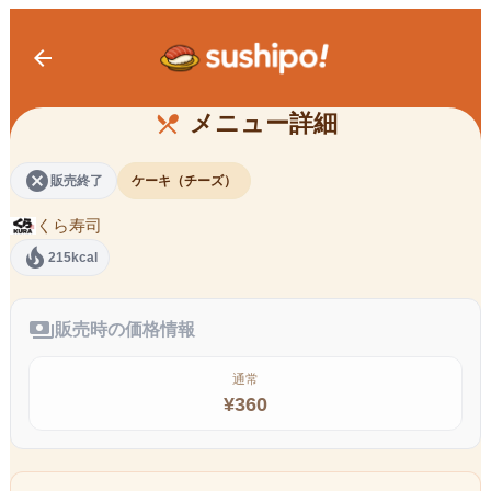
arrow_back
ふわとろベイクドチーズケーキ
メニュー詳細
restaurant_menu
cancel
販売終了
ケーキ（チーズ）
くら寿司
local_fire_department
215kcal
payments
販売時の価格情報
通常
¥
360