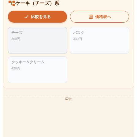
account_tree
ケーキ（チーズ）系
compare_arrows
receipt_long
比較を見る
価格表へ
チーズ
バスク
360
円
330
円
クッキー＆クリーム
430
円
広告