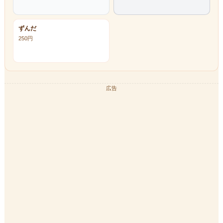
ずんだ
250
円
広告