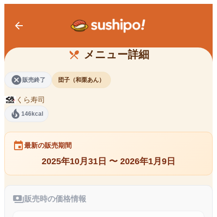
arrow_back
くらだんご 和栗あん
メニュー詳細
restaurant_menu
cancel
販売終了
団子（和栗あん）
くら寿司
local_fire_department
146kcal
event
最新の販売期間
2025年10月31日 〜 2026年1月9日
payments
販売時の価格情報