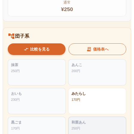
通常
¥
250
account_tree
団子系
compare_arrows
receipt_long
比較を見る
価格表へ
抹茶
あんこ
250
円
200
円
おいも
みたらし
230
円
170
円
黒ごま
和栗あん
170
円
250
円