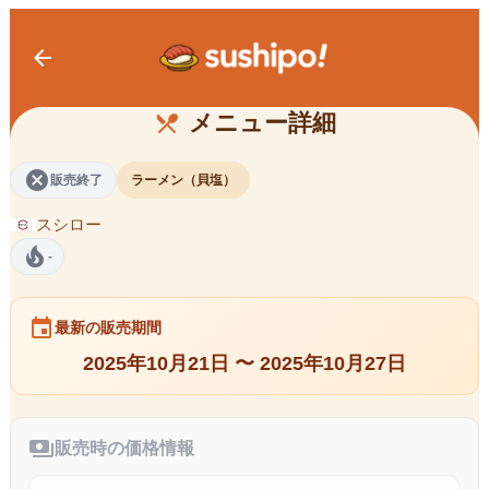
arrow_back
あさり入り 貝だし塩ラーメン
メニュー詳細
restaurant_menu
cancel
販売終了
ラーメン（貝塩）
スシロー
local_fire_department
-
event
最新の販売期間
2025年10月21日 〜 2025年10月27日
payments
販売時の価格情報