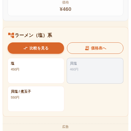
価格
¥
460
account_tree
ラーメン（塩）系
compare_arrows
receipt_long
比較を見る
価格表へ
塩
貝塩
450
円
460
円
貝塩 / 煮玉子
550
円
広告