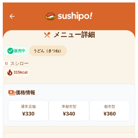
arrow_back
きつねうどん
メニュー詳細
restaurant_menu
check_circle
販売中
うどん（きつね）
スシロー
local_fire_department
315kcal
payments
価格情報
通常店舗
準都市型
都市型
¥
330
¥
340
¥
360