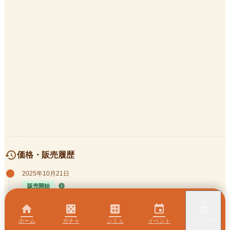
history
価格・販売履歴
2025年10月21日
info
販売開始
keyboard_arrow_up
home
casino
calculate
event
menu
メニュー
ホーム
ガチャ
シミュ
イベント