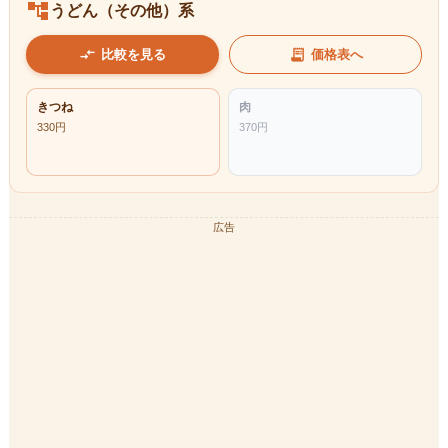
account_tree
うどん（その他）系
compare_arrows
receipt_long
比較を見る
価格表へ
きつね
肉
330
円
370
円
広告