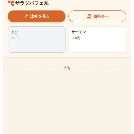
account_tree
サラダパフェ系
compare_arrows
receipt_long
比較を見る
価格表へ
えび
サーモン
250
円
250
円
広告