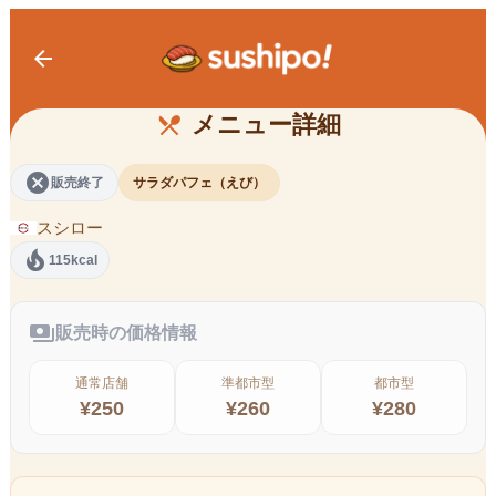
arrow_back
新・えびのサラダパフェ
メニュー詳細
restaurant_menu
cancel
販売終了
サラダパフェ（えび）
スシロー
local_fire_department
115kcal
payments
販売時の価格情報
通常店舗
準都市型
都市型
¥
250
¥
260
¥
280