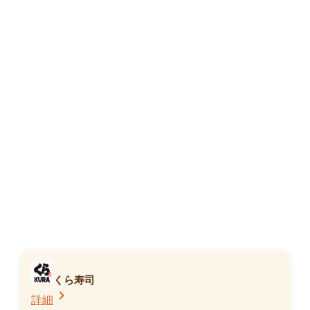
天然だしうどん
227kcal
販売中
くら寿司
chevron_right
詳細