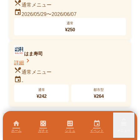
restaurant_menu
通常メニュー
event
2026/05/29〜2026/06/07
かけうどん
通常
-
¥
250
販売中
はま寿司
chevron_right
詳細
restaurant_menu
通常メニュー
event
-
通常
都市型
¥
242
¥
264
keyboard_arrow_up
home
casino
calculate
event
menu
メニュー
ホーム
ガチャ
シミュ
イベント