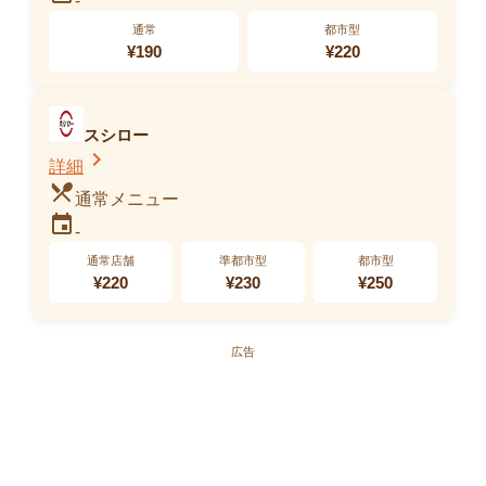
-
かけうどん
通常
都市型
194kcal
¥
190
¥
220
販売中
スシロー
chevron_right
詳細
restaurant_menu
通常メニュー
event
-
通常店舗
準都市型
都市型
¥
220
¥
230
¥
250
広告