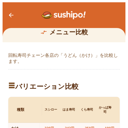
arrow_back
うどん（かけ）
メニュー比較
compare_arrows
回転寿司チェーン各店の「
うどん（かけ）
」を比較し
ます。
table_rows
バリエーション比較
かっぱ寿
種類
スシロー
はま寿司
くら寿司
司