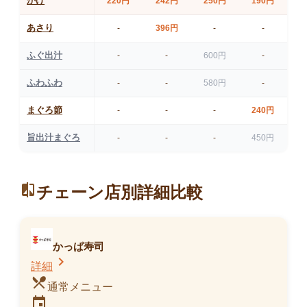
かけ
220
円
242
円
250
円
190
円
あさり
396
円
-
-
-
ふぐ出汁
600
円
-
-
-
ふわふわ
580
円
-
-
-
まぐろ節
240
円
-
-
-
旨出汁まぐろ
450
円
-
-
-
かけうどん （平日限定販売）
158kcal
compare
チェーン店別詳細比較
販売中
かっぱ寿司
chevron_right
詳細
restaurant_menu
通常メニュー
event