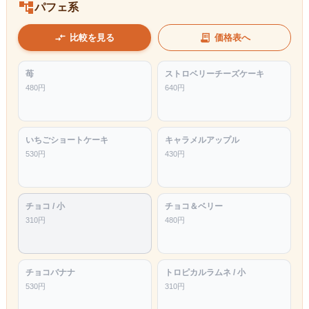
account_tree
パフェ系
compare_arrows
receipt_long
比較を見る
価格表へ
苺
ストロベリーチーズケーキ
480
円
640
円
いちごショートケーキ
キャラメルアップル
530
円
430
円
チョコ / 小
チョコ＆ベリー
310
円
480
円
チョコバナナ
トロピカルラムネ / 小
530
円
310
円