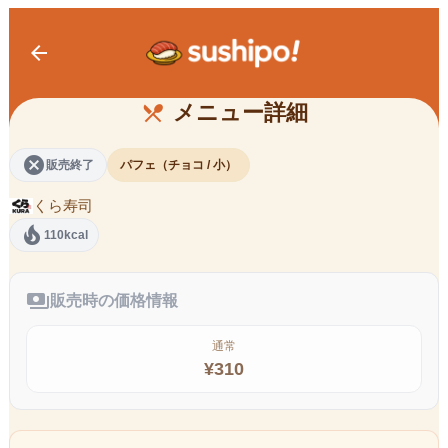
arrow_back
別腹ちょこっとザクザクチョコパフェ
メニュー詳細
restaurant_menu
cancel
販売終了
パフェ（チョコ / 小）
くら寿司
local_fire_department
110kcal
payments
販売時の価格情報
通常
¥
310