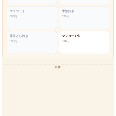
マスカット
宇治抹茶
800
円
530
円
抹茶どら焼き
マンゴー / 小
330
円
310
円
広告