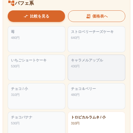
account_tree
パフェ系
compare_arrows
receipt_long
比較を見る
価格表へ
苺
ストロベリーチーズケーキ
480
円
640
円
いちごショートケーキ
キャラメルアップル
530
円
430
円
チョコ / 小
チョコ＆ベリー
310
円
480
円
チョコバナナ
トロピカルラムネ / 小
530
円
310
円