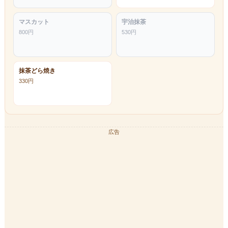
マスカット
宇治抹茶
800
円
530
円
抹茶どら焼き
330
円
広告