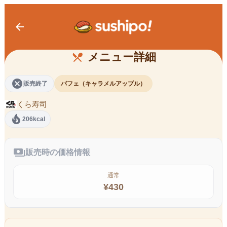
arrow_back
音駒高校のキャラメルアップルパフェ
メニュー詳細
restaurant_menu
cancel
販売終了
パフェ（キャラメルアップル）
くら寿司
local_fire_department
206kcal
payments
販売時の価格情報
通常
¥
430